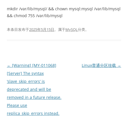
mkdir /var/lib/mysql/ && chown mysql:mysql /var/lib/mysql
&& chmod 755 /var/lib/mysql
本条目发布于
2025年5月15日
。属于
MySQL
分类。
文
←
[Warning] [MY-011068]
Linux普通分区挂载
→
章
[Server] The syntax
导
‘slave_skip_errors’ is
航
deprecated and will be
removed in a future release.
Please use
replica_skip_errors instead.