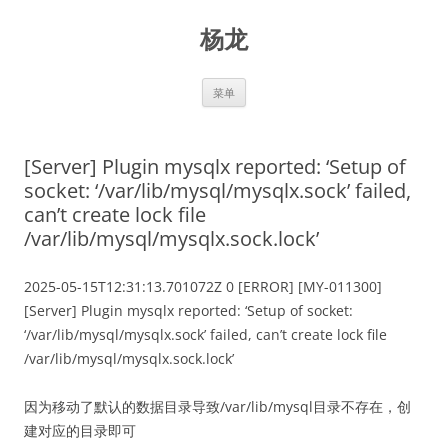
跳
至
杨龙
正
文
菜单
[Server] Plugin mysqlx reported: ‘Setup of
socket: ‘/var/lib/mysql/mysqlx.sock’ failed,
can’t create lock file
/var/lib/mysql/mysqlx.sock.lock’
2025-05-15T12:31:13.701072Z 0 [ERROR] [MY-011300]
[Server] Plugin mysqlx reported: ‘Setup of socket:
‘/var/lib/mysql/mysqlx.sock’ failed, can’t create lock file
/var/lib/mysql/mysqlx.sock.lock’
因为移动了默认的数据目录导致/var/lib/mysql目录不存在，创
建对应的目录即可