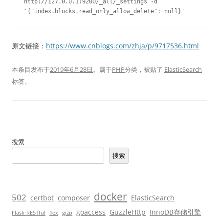
http://127.0.0.1:9200/_all/_settings -d 
'{"index.blocks.read_only_allow_delete": null}'
原文链接：
https://www.cnblogs.com/zhja/p/9717536.html
本条目发布于
2019年6月28日
。属于
PHP
分类，被贴了
ElasticSearch
标签。
搜索
搜索
docker
502
certbot
composer
ElasticSearch
goaccess
GuzzleHttp
InnoDB存储引擎
Flask-RESTful
flex
gizp