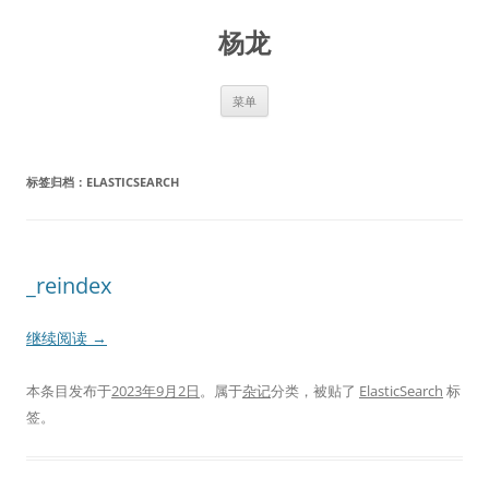
跳
至
杨龙
正
文
菜单
标签归档：
ELASTICSEARCH
_reindex
继续阅读
→
本条目发布于
2023年9月2日
。属于
杂记
分类，被贴了
ElasticSearch
标
签。