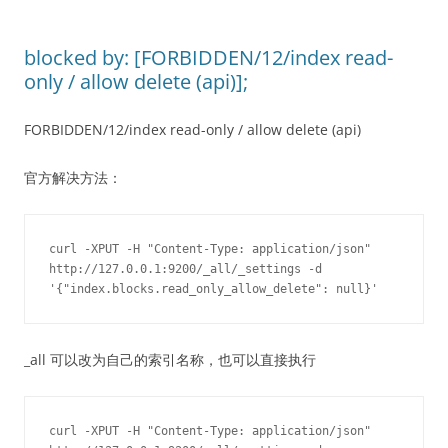
blocked by: [FORBIDDEN/12/index read-
only / allow delete (api)];
FORBIDDEN/12/index read-only / allow delete (api)
官方解决方法：
curl -XPUT -H "Content-Type: application/json" 
http://127.0.0.1:9200/_all/_settings -d 
'{"index.blocks.read_only_allow_delete": null}'
_all 可以改为自己的索引名称，也可以直接执行
curl -XPUT -H "Content-Type: application/json" 