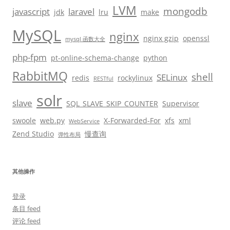
LVM
mongodb
javascript
laravel
jdk
lru
make
MySQL
nginx
nginx gzip
openssl
mysql 函数大全
php-fpm
pt-online-schema-change
python
RabbitMQ
shell
SELinux
redis
rockylinux
RESTful
solr
slave
SQL_SLAVE_SKIP_COUNTER
Supervisor
swoole
web.py
X-Forwarded-For
xfs
xml
WebService
Zend Studio
慢查询
弹性布局
其他操作
登录
条目 feed
评论 feed