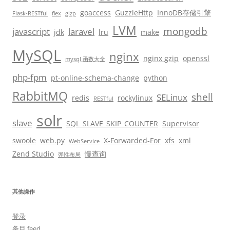
goaccess
GuzzleHttp
InnoDB存储引擎
Flask-RESTful
flex
gizp
LVM
mongodb
javascript
laravel
jdk
lru
make
MySQL
nginx
nginx gzip
openssl
mysql 函数大全
php-fpm
pt-online-schema-change
python
RabbitMQ
shell
SELinux
redis
rockylinux
RESTful
solr
slave
SQL_SLAVE_SKIP_COUNTER
Supervisor
swoole
web.py
X-Forwarded-For
xfs
xml
WebService
Zend Studio
慢查询
弹性布局
其他操作
登录
条目 feed