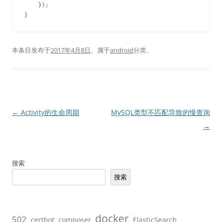
    });

}
本条目发布于
2017年4月8日
。属于
android
分类。
文
←
Activity的生命周期
MySQL类型不匹配导致的慢查询
章
→
导
航
搜索
搜索
docker
502
certbot
composer
ElasticSearch