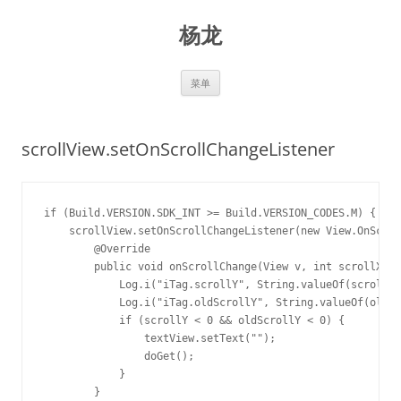
跳
至
杨龙
正
文
菜单
scrollView.setOnScrollChangeListener
if (Build.VERSION.SDK_INT >= Build.VERSION_CODES.M) {

    scrollView.setOnScrollChangeListener(new View.OnScrol
        @Override

        public void onScrollChange(View v, int scrollX, i
            Log.i("iTag.scrollY", String.valueOf(scrollY)
            Log.i("iTag.oldScrollY", String.valueOf(oldSc
            if (scrollY < 0 && oldScrollY < 0) {

                textView.setText("");

                doGet();

            }

        }
