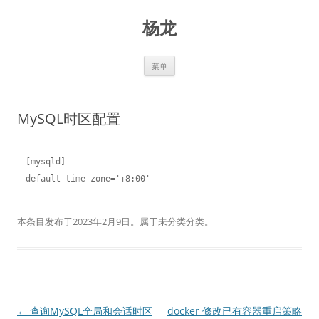
跳
至
杨龙
正
文
菜单
MySQL时区配置
[mysqld]

本条目发布于
2023年2月9日
。属于
未分类
分类。
文
←
查询MySQL全局和会话时区
docker 修改已有容器重启策略