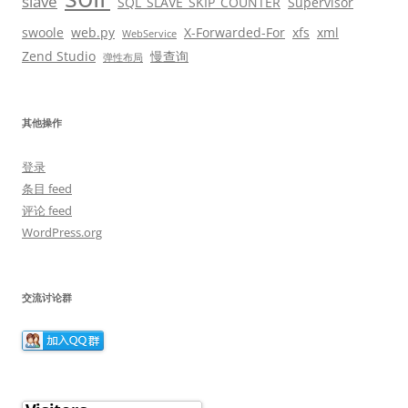
slave
SQL_SLAVE_SKIP_COUNTER
Supervisor
swoole
web.py
X-Forwarded-For
xfs
xml
WebService
Zend Studio
慢查询
弹性布局
其他操作
登录
条目 feed
评论 feed
WordPress.org
交流讨论群