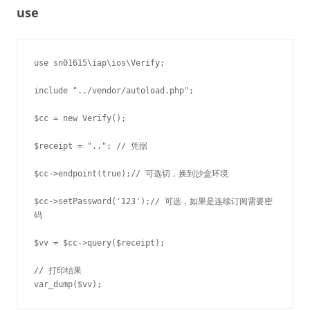
use
use sn01615\iap\ios\Verify;

include "../vendor/autoload.php";

$cc = new Verify();

$receipt = ".."; // 凭据

$cc->endpoint(true);// 可选切，换到沙盒环境

$cc->setPassword('123');// 可选，如果是连续订阅需要密
码

$vv = $cc->query($receipt);

// 打印结果

var_dump($vv);