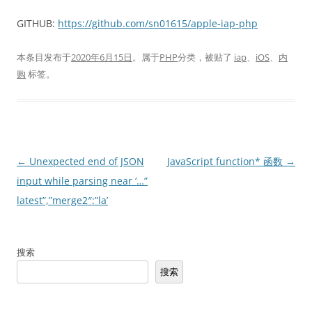
GITHUB:
https://github.com/sn01615/apple-iap-php
本条目发布于
2020年6月15日
。属于
PHP
分类，被贴了
iap
、
iOS
、
内
购
标签。
文
←
Unexpected end of JSON
JavaScript function* 函数
→
章
input while parsing near ‘…”
导
latest”,”merge2″:”la’
航
搜索
搜索