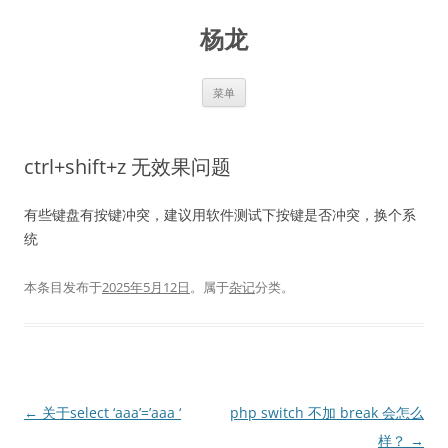
跳
至
杨龙
正
文
菜单
ctrl+shift+z 无效果问题
有些键盘有按键冲突，建议用软件测试下按键是否冲突，换个系
统
本条目发布于
2025年5月12日
。属于
杂记
分类。
文
←
关于select ‘aaa’=’aaa ‘
php switch 不加 break 会怎么
章
样？
→