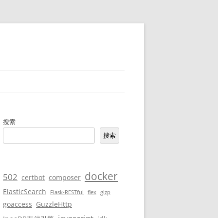
搜索
搜索
docker
502
certbot
composer
ElasticSearch
Flask-RESTful
flex
gizp
goaccess
GuzzleHttp