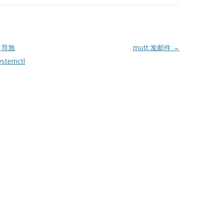
.* 导致
mutt 发邮件
→
temctl