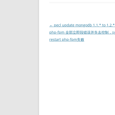
文
←
pecl update mongodb 1.1.* to 1.2
章
php-fpm 全部立即段错误并失去控制，sys
导
restart php-fpm失败
航