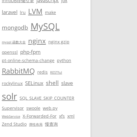
javascript
InnoDB存储引擎
jdk
LVM
laravel
lru
make
MySQL
mongodb
nginx
nginx gzip
mysql 函数大全
php-fpm
openssl
pt-online-schema-change
python
RabbitMQ
redis
RESTful
shell
SELinux
slave
rockylinux
solr
SQL_SLAVE_SKIP_COUNTER
Supervisor
swoole
web.py
X-Forwarded-For
xfs
xml
WebService
Zend Studio
慢查询
弹性布局