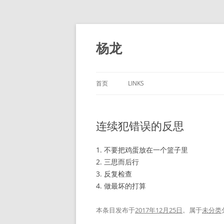
跳
至
正
杨龙
文
首页
LINKS
连续犯错误的反思
1. 不要把鸡蛋放在一个篮子里
2. 三思而后行
3. 反复检查
4. 做最坏的打算
本条目发布于
2017年12月25日
。属于
未分类