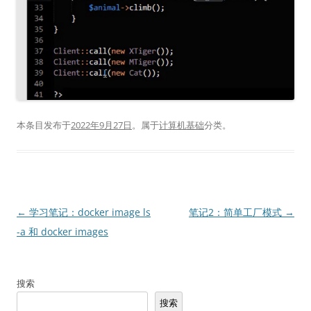
本条目发布于
2022年9月27日
。属于
计算机基础
分类。
文
←
学习笔记：docker image ls
笔记2：简单工厂模式
→
章
-a 和 docker images
导
航
搜索
搜索