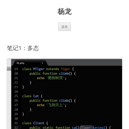
跳
至
杨龙
正
文
菜单
笔记1：多态